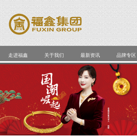
走进福鑫
关于我们
最新资讯
品牌专区
公司简介
活动通告
品类精选
老凤祥
威海
企业资质
今日金价
婚嫁系列
周大生
环翠区
企业文化
最新资讯
店长推荐
ALLOVE
经区
明牌珠宝
囍福