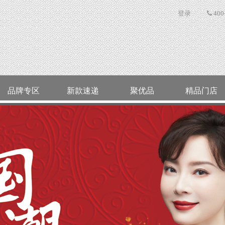
登录
400
品牌专区
新款速递
聚优品
精品门店
企业文化
最新资讯
店长推荐
ALLOVE
经区
世纪缘珠宝
企业精神
福鑫专题
上柜新品
高区
公司招聘
集团新闻
灵云翡翠
文登
公司荣誉
行业动态
猛犸印象
乳山