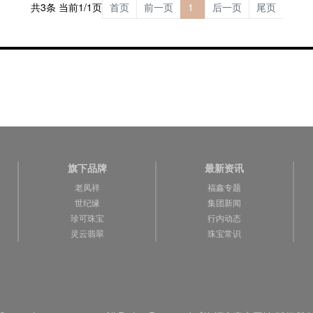
共3条 当前1/1页
首页
前一页
1
后一页
尾页
旗下品牌
最新资讯
老凤祥
福鑫专题
世纪缘
集团新闻
珍可珠宝
行内动态
灵云翡翠
珠宝常识