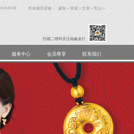
-618-0168
所在城市店铺：
威海
荣成
文登
乳山
扫描二维码关注福鑫金行
服务中心
会员尊享
联系我们
活动视频
珍可
荣成
小棉袄的陪伴