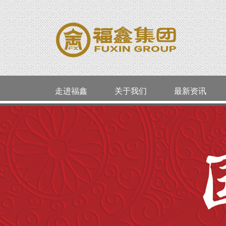
走进福鑫
关于我们
最新资讯
公司简介
活动通告
品类精选
老凤祥
威海
企业资质
今日金价
婚嫁系列
周大生
环翠区
明牌珠宝
囍福