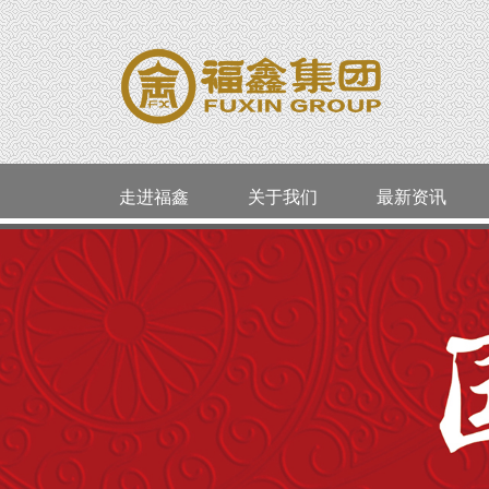
走进福鑫
关于我们
最新资讯
公司简介
活动通告
品类精选
老凤祥
威海
企业资质
今日金价
婚嫁系列
周大生
环翠区
明牌珠宝
囍福