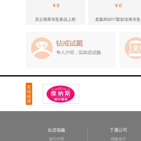
￥0
￥0
新品上柜
灵云翡翠吊坠新品上柜
老鳯祥2017新款珍珠吊坠
走进福鑫
下属公司
金行介绍
福鑫金行