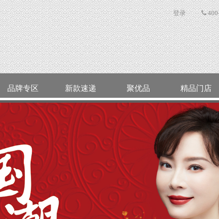
登录
400
品牌专区
新款速递
聚优品
精品门店
企业文化
最新资讯
店长推荐
ALLOVE
经区
世纪缘珠宝
企业精神
福鑫专题
上柜新品
高区
公司招聘
集团新闻
灵云翡翠
文登
公司荣誉
行业动态
猛犸印象
乳山