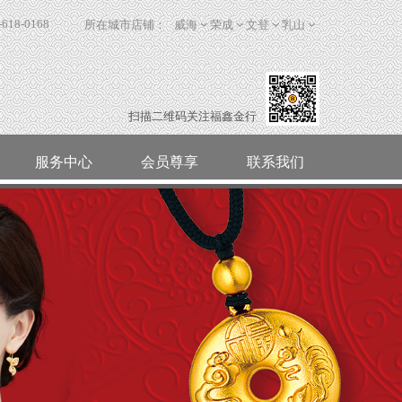
-618-0168
所在城市店铺：
威海
荣成
文登
乳山
扫描二维码关注福鑫金行
服务中心
会员尊享
联系我们
活动视频
珍可
荣成
小棉袄的陪伴