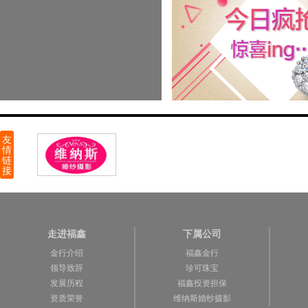
走进福鑫
下属公司
金行介绍
福鑫金行
领导致辞
珍可珠宝
发展历程
福鑫投资担保
资质荣誉
维纳斯婚纱摄影