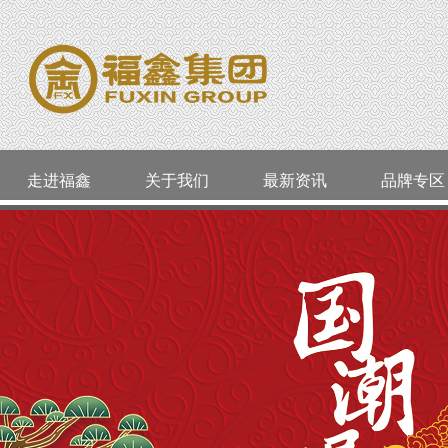
走进福鑫
关于我们
最新资讯
品牌专区
公司简介
活动通告
品类精选
老凤祥
威海
企业资质
今日金价
婚嫁系列
周大生
环翠区
企业文化
最新资讯
店长推荐
ALLOVE
经区
明牌珠宝
囍福