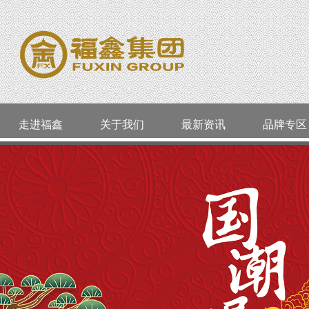
走进福鑫
关于我们
最新资讯
品牌专区
公司简介
活动通告
品类精选
老凤祥
威海
企业资质
今日金价
婚嫁系列
周大生
环翠区
企业文化
最新资讯
店长推荐
ALLOVE
经区
明牌珠宝
囍福